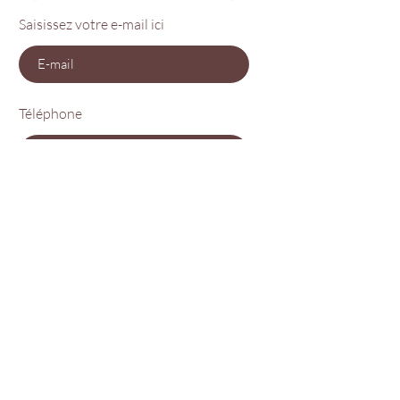
Saisissez votre e-mail ici
Téléphone
Envoyer
À Domicile & Déplacement
Services
Onglerie
Epilations