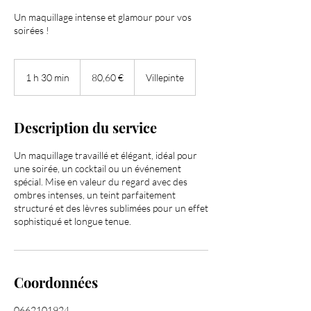
Un maquillage intense et glamour pour vos
soirées !
80,60
euros
1 h 30 min
1
80,60 €
Villepinte
3
0
m
Description du service
i
n
Un maquillage travaillé et élégant, idéal pour
une soirée, un cocktail ou un événement
spécial. Mise en valeur du regard avec des
ombres intenses, un teint parfaitement
structuré et des lèvres sublimées pour un effet
sophistiqué et longue tenue.
Coordonnées
0662101924