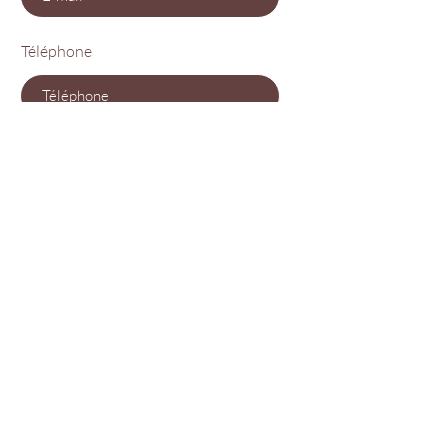
Téléphone
Envoyer
À Domicile & Déplacement
Services
Onglerie
Epilations
Maquillages
Soins visage
Soins corps