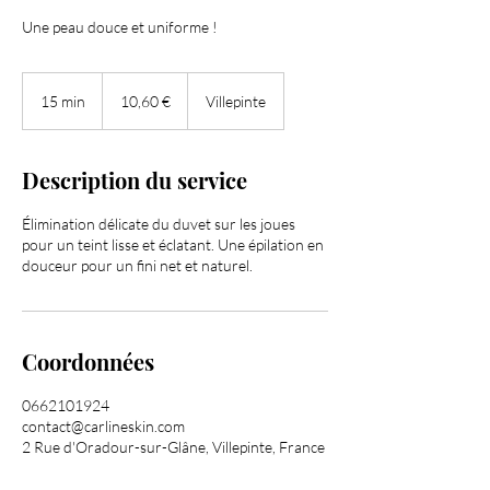
Une peau douce et uniforme !
10,60
euros
15 min
1
10,60 €
Villepinte
5
m
i
Description du service
n
Élimination délicate du duvet sur les joues
pour un teint lisse et éclatant. Une épilation en
douceur pour un fini net et naturel.
Coordonnées
0662101924
contact@carlineskin.com
2 Rue d'Oradour-sur-Glâne, Villepinte, France