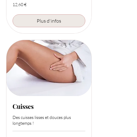
12,60
12,60 €
euros
Plus d'infos
Cuisses
Des cuisses lisses et douces plus
longtemps !