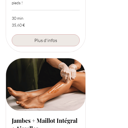
pieds !
30 min
35,60
35,60 €
euros
Plus d'infos
Jambes + Maillot Intégral