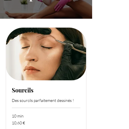
Sourcils
Des sourcils parfaitement dessinés !
10 min
10,60
10,60 €
euros