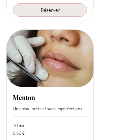
Réserver
Menton
Une peau nette et sans imperfections !
10 min
8,60
8,60 €
euros