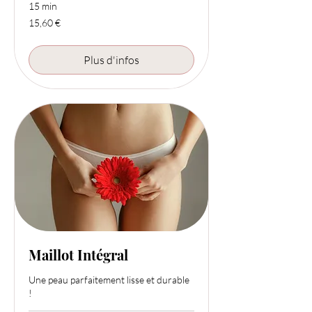
15 min
15,60
15,60 €
euros
Plus d'infos
Maillot Intégral
Une peau parfaitement lisse et durable
!