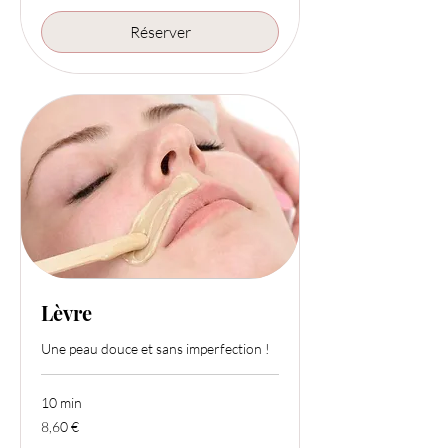
Réserver
Lèvre
Une peau douce et sans imperfection !
10 min
8,60
8,60 €
euros