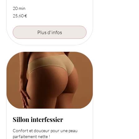
20 min
25,60
25,60 €
euros
Plus d'infos
Sillon interfessier
Confort et douceur pour une peau
parfaitement nette !