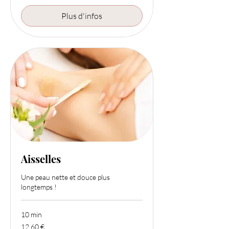
Plus d'infos
Aisselles
Une peau nette et douce plus
longtemps !
10 min
12,60
12,60 €