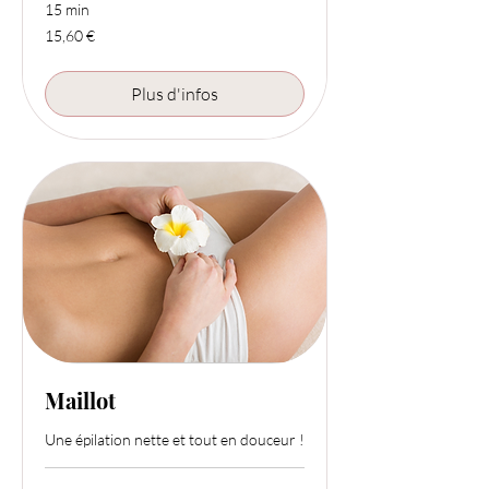
15 min
15,60
15,60 €
euros
Plus d'infos
Maillot
Une épilation nette et tout en douceur !