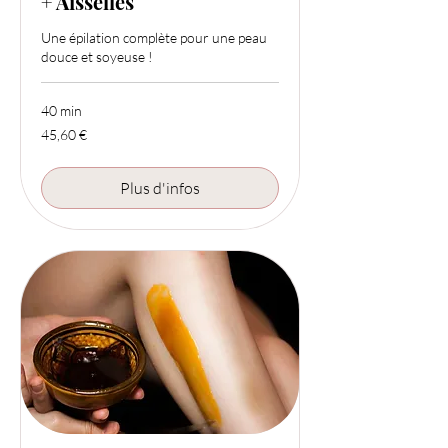
+ Aisselles
Une épilation complète pour une peau
douce et soyeuse !
40 min
45,60
45,60 €
euros
Plus d'infos