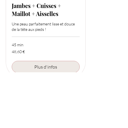
Jambes + Cuisses +
Maillot + Aisselles
Une peau parfaitement lisse et douce
de la tête aux pieds !
45 min
48,60
48,60 €
euros
Plus d'infos