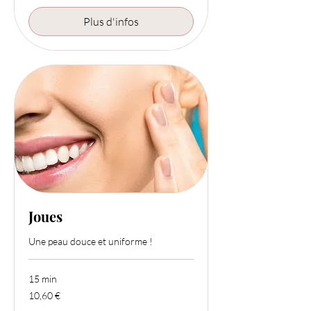
Plus d'infos
Joues
Une peau douce et uniforme !
15 min
10,60
10,60 €
euros