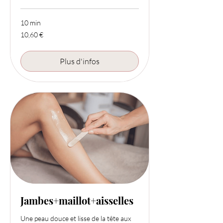
10 min
10,60
10,60 €
euros
Plus d'infos
Jambes+maillot+aisselles
Une peau douce et lisse de la tête aux